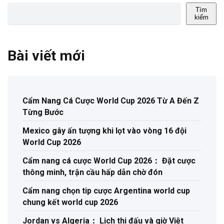
Tìm
kiếm
Bài viết mới
Cẩm Nang Cá Cược World Cup 2026 Từ A Đến Z
Từng Bước
Mexico gây ấn tượng khi lọt vào vòng 16 đội
World Cup 2026
Cẩm nang cá cược World Cup 2026： Đặt cược
thông minh, trận cầu hấp dẫn chờ đón
Cẩm nang chọn tip cược Argentina world cup
chung kết world cup 2026
Jordan vs Algeria： Lịch thi đấu và giờ Việt