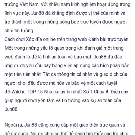
trường Việt Nam. Với nhiều năm kinh nghiệm hoạt động trong
lĩnh vực này, Jun88 đã khẳng định được vị thế của mình và
trở thành một trong những sòng bạc trực tuyến được người
chơi tin tưởng.
Cách chơi Xóc đĩa online trên trang web Đánh bài trực tuyến
Một trong những yếu tố quan trọng khi đánh giá một trang
web đánh lô đề là tính an toàn và bảo mật. Jun88 đã đáp
ứng được yêu cầu này bằng việc áp dụng các biện pháp bảo
mật tiên tiến nhất. Tất cả thông tin cá nhân và giao dịch của
người chơi đều được mã hóa và bảo vệ một cách tuyệt
đốiWild.io TOP 15 Nhà cái uy tín nhất Số 1 Châu Á. Điều này
giúp người chơi yên tâm và tin tưởng vào sự an toàn của
Jun88.
Ngoài ra, Jun88 cũng cung cấp một giao diện trực quan và
dễ sử dụng. Người chơi có thể dễ dàng tìm thấy các trò chơi