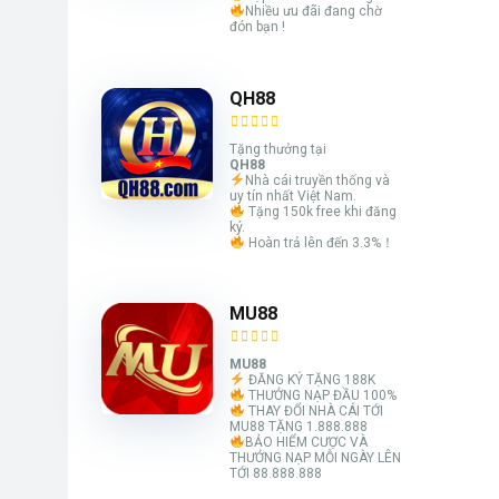
Nhiều ưu đãi đang chờ
đón bạn !
QH88
Tặng thưởng tại
QH88
Nhà cái truyền thống và
uy tín nhất Việt Nam.
Tặng 150k free khi đăng
ký.
Hoàn trả lên đến 3.3%！
MU88
MU88
ĐĂNG KÝ TẶNG 188K
THƯỞNG NẠP ĐẦU 100%
THAY ĐỔI NHÀ CÁI TỚI
MU88 TẶNG 1.888.888
BẢO HIỂM CƯỢC VÀ
THƯỞNG NẠP MỖI NGÀY LÊN
TỚI 88.888.888