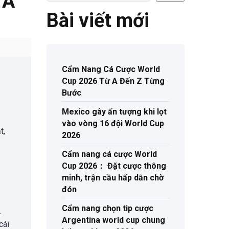
 A
Bài viết mới
Cẩm Nang Cá Cược World
Cup 2026 Từ A Đến Z Từng
Bước
Mexico gây ấn tượng khi lọt
vào vòng 16 đội World Cup
2026
Cẩm nang cá cược World
Cup 2026： Đặt cược thông
minh, trận cầu hấp dẫn chờ
đón
Cẩm nang chọn tip cược
Argentina world cup chung