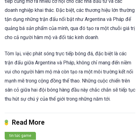
tiếp cũng mở ra nhiều cơ hội cho các nhà đầu tư và các
doanh nghiệp khai thác. Đặc biệt, các thương hiệu lớn thường
tận dụng những trận đấu nổi bật như Argentina và Pháp để
quảng bá sản phẩm của mình, qua đó tạo ra một chuỗi giá trị
cho cả người hâm mộ và đối tác kinh doanh.
Tóm lại, việc phát sóng trực tiếp bóng đá, đặc biệt là các
trận đấu giữa Argentina và Pháp, không chỉ mang đến niềm
vui cho người hâm mộ mà còn tạo ra một môi trường kết nối
mạnh mẽ trong cộng đồng thể thao. Những cuộc chiến trên
sân cỏ giữa hai đội bóng hàng đầu này chắc chắn sẽ tiếp tục
thu hút sự chú ý của thế giới trong những năm tới.
Read More
tin tức game