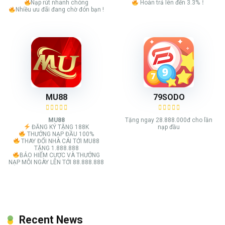
Nạp rút nhanh chóng
Hoàn trả lên đến 3.3%！
Nhiều ưu đãi đang chờ đón bạn !
MU88
79SODO
MU88
Tặng ngay 28.888.000đ cho lần
ĐĂNG KÝ TẶNG 188K
nạp đầu
THƯỞNG NẠP ĐẦU 100%
THAY ĐỔI NHÀ CÁI TỚI MU88
TẶNG 1.888.888
BẢO HIỂM CƯỢC VÀ THƯỞNG
NẠP MỖI NGÀY LÊN TỚI 88.888.888
Recent News