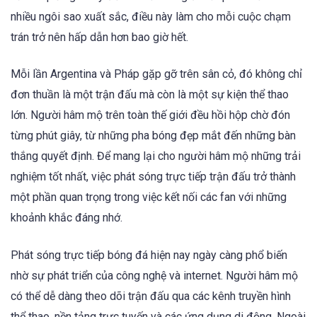
nhiều ngôi sao xuất sắc, điều này làm cho mỗi cuộc chạm
trán trở nên hấp dẫn hơn bao giờ hết.
Mỗi lần Argentina và Pháp gặp gỡ trên sân cỏ, đó không chỉ
đơn thuần là một trận đấu mà còn là một sự kiện thể thao
lớn. Người hâm mộ trên toàn thế giới đều hồi hộp chờ đón
từng phút giây, từ những pha bóng đẹp mắt đến những bàn
thắng quyết định. Để mang lại cho người hâm mộ những trải
nghiệm tốt nhất, việc phát sóng trực tiếp trận đấu trở thành
một phần quan trọng trong việc kết nối các fan với những
khoảnh khắc đáng nhớ.
Phát sóng trực tiếp bóng đá hiện nay ngày càng phổ biến
nhờ sự phát triển của công nghệ và internet. Người hâm mộ
có thể dễ dàng theo dõi trận đấu qua các kênh truyền hình
thể thao, nền tảng trực tuyến và các ứng dụng di động. Ngoài