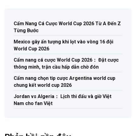
Cẩm Nang Cá Cược World Cup 2026 Từ A Đến Z
Từng Bước
Mexico gây ấn tượng khi lọt vào vòng 16 đội
World Cup 2026
Cẩm nang cá cược World Cup 2026： Đặt cược
thông minh, trận cầu hấp dẫn chờ đón
Cẩm nang chọn tip cược Argentina world cup
chung kết world cup 2026
Jordan vs Algeria： Lịch thi đấu và giờ Việt
Nam cho fan Việt