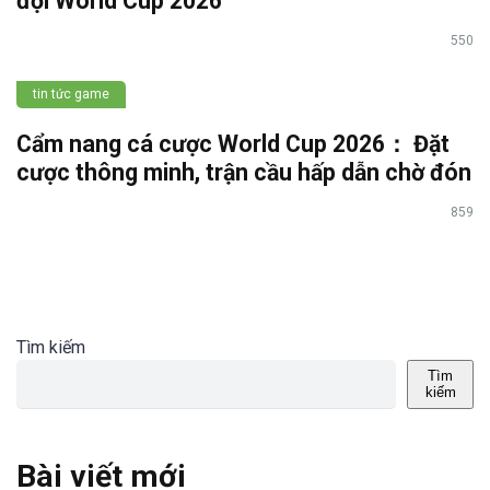
đội World Cup 2026
550
tin tức game
Cẩm nang cá cược World Cup 2026： Đặt
cược thông minh, trận cầu hấp dẫn chờ đón
859
Tìm kiếm
Tìm
kiếm
Bài viết mới