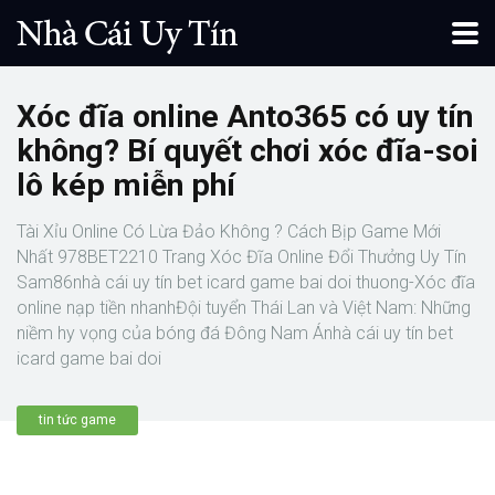
Xóc đĩa online Anto365 có uy tín
không? Bí quyết chơi xóc đĩa-soi
lô kép miễn phí
Tài Xỉu Online Có Lừa Đảo Không ? Cách Bịp Game Mới
Nhất 978BET2210 Trang Xóc Đĩa Online Đổi Thưởng Uy Tín
Sam86nhà cái uy tín bet icard game bai doi thuong-Xóc đĩa
online nạp tiền nhanhĐội tuyển Thái Lan và Việt Nam: Những
niềm hy vọng của bóng đá Đông Nam Ánhà cái uy tín bet
icard game bai doi
tin tức game