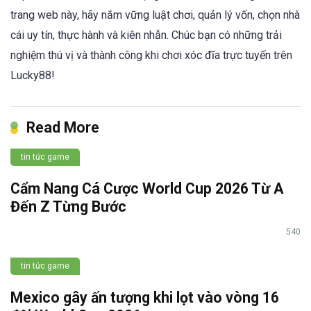
trang web này, hãy nắm vững luật chơi, quản lý vốn, chọn nhà
cái uy tín, thực hành và kiên nhẫn. Chúc bạn có những trải
nghiệm thú vị và thành công khi chơi xóc đĩa trực tuyến trên
Lucky88!
Read More
tin tức game
Cẩm Nang Cá Cược World Cup 2026 Từ A
Đến Z Từng Bước
540
tin tức game
Mexico gây ấn tượng khi lọt vào vòng 16