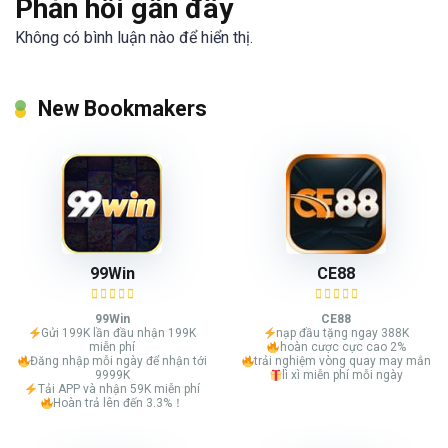
Phản hồi gần đây
Không có bình luận nào để hiển thị.
New Bookmakers
99Win
CE88
99Win
CE88
Gửi 199K lần đầu nhận 199K
nạp đầu tặng ngay 388K
miễn phí
hoàn cược cực cao 2%
Đăng nhập mỗi ngày để nhận tới
trải nghiệm vòng quay may mắn
9999K
lì xì miễn phí mỗi ngày
Tải APP và nhận 59K miễn phí
Hoàn trả lên đến 3.3%！