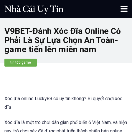
V9BET-Đánh Xóc Đĩa Online Có
Phải Là Sự Lựa Chọn An Toàn-
game tiến lên miên nam
tin tức game
Xóc đĩa online Lucky88 có uy tín không? Bí quyết chơi xóc
đĩa
Xóc đĩa là một trò chơi dân gian phổ biến ở Việt Nam, và hiện
nay, trò chơi này đã được phát triển thành phiên bản online