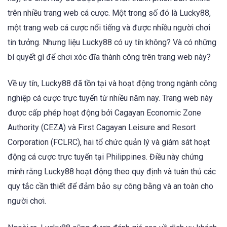
trên nhiều trang web cá cược. Một trong số đó là Lucky88,
một trang web cá cược nổi tiếng và được nhiều người chơi
tin tưởng. Nhưng liệu Lucky88 có uy tín không? Và có những
bí quyết gì để chơi xóc đĩa thành công trên trang web này?
Về uy tín, Lucky88 đã tồn tại và hoạt động trong ngành công
nghiệp cá cược trực tuyến từ nhiều năm nay. Trang web này
được cấp phép hoạt động bởi Cagayan Economic Zone
Authority (CEZA) và First Cagayan Leisure and Resort
Corporation (FCLRC), hai tổ chức quản lý và giám sát hoạt
động cá cược trực tuyến tại Philippines. Điều này chứng
minh rằng Lucky88 hoạt động theo quy định và tuân thủ các
quy tắc cần thiết để đảm bảo sự công bằng và an toàn cho
người chơi.