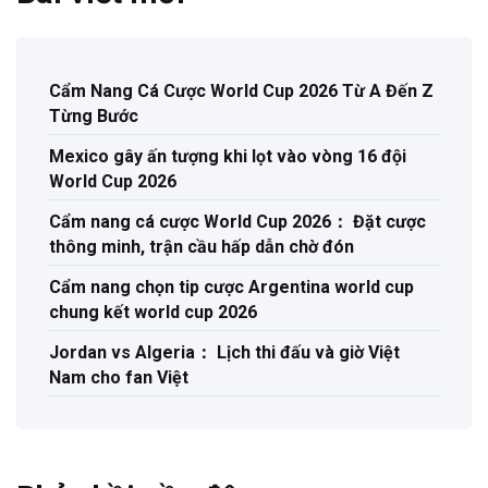
Cẩm Nang Cá Cược World Cup 2026 Từ A Đến Z
Từng Bước
Mexico gây ấn tượng khi lọt vào vòng 16 đội
World Cup 2026
Cẩm nang cá cược World Cup 2026： Đặt cược
thông minh, trận cầu hấp dẫn chờ đón
Cẩm nang chọn tip cược Argentina world cup
chung kết world cup 2026
Jordan vs Algeria： Lịch thi đấu và giờ Việt
Nam cho fan Việt