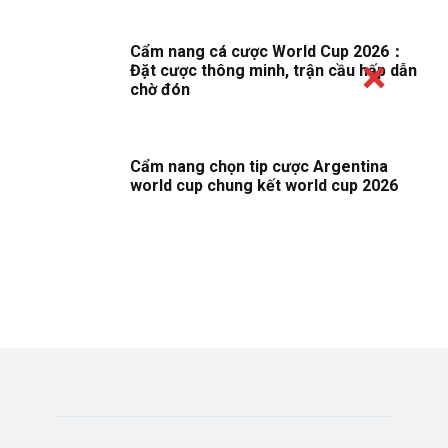
Cẩm nang cá cược World Cup 2026：
Đặt cược thông minh, trận cầu hấp dẫn
chờ đón
Cẩm nang chọn tip cược Argentina
world cup chung kết world cup 2026