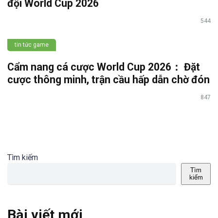
đội World Cup 2026
544
tin tức game
Cẩm nang cá cược World Cup 2026： Đặt
cược thông minh, trận cầu hấp dẫn chờ đón
847
Tìm kiếm
Tìm
kiếm
Bài viết mới