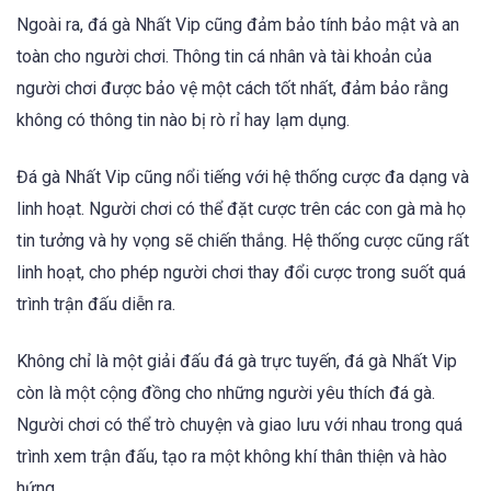
Ngoài ra, đá gà Nhất Vip cũng đảm bảo tính bảo mật và an
toàn cho người chơi. Thông tin cá nhân và tài khoản của
người chơi được bảo vệ một cách tốt nhất, đảm bảo rằng
không có thông tin nào bị rò rỉ hay lạm dụng.
Đá gà Nhất Vip cũng nổi tiếng với hệ thống cược đa dạng và
linh hoạt. Người chơi có thể đặt cược trên các con gà mà họ
tin tưởng và hy vọng sẽ chiến thắng. Hệ thống cược cũng rất
linh hoạt, cho phép người chơi thay đổi cược trong suốt quá
trình trận đấu diễn ra.
Không chỉ là một giải đấu đá gà trực tuyến, đá gà Nhất Vip
còn là một cộng đồng cho những người yêu thích đá gà.
Người chơi có thể trò chuyện và giao lưu với nhau trong quá
trình xem trận đấu, tạo ra một không khí thân thiện và hào
hứng.