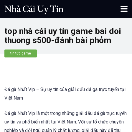
top nhà cái uy tín game bai doi
thuong s500-đánh bài phỏm
tin tức game
Đá gà Nhất Vip – Sự uy tín của giải đấu đá gà trực tuyến tại
Việt Nam
Đá gà Nhất Vip là một trong những giải đấu đá gà trực tuyến
uy tín và phổ biến nhất tại Việt Nam. Với sự tổ chức chuyên
nghiệp và đội ngũ quản lý chất lượng, giải đấu này đã thu