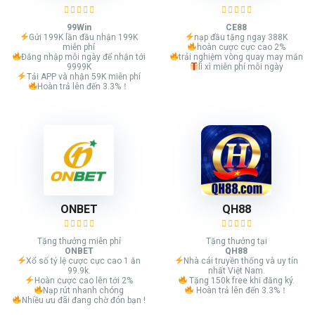
99Win
CE88
Gửi 199K lần đầu nhận 199K
nạp đầu tặng ngay 388K
miễn phí
hoàn cược cực cao 2%
Đăng nhập mỗi ngày để nhận tới
trải nghiệm vòng quay may mắn
9999K
lì xì miễn phí mỗi ngày
Tải APP và nhận 59K miễn phí
Hoàn trả lên đến 3.3%！
ONBET
QH88
Tặng thưởng miễn phí
Tặng thưởng tại
ONBET
QH88
Xổ số tỷ lệ cược cực cao 1 ăn
Nhà cái truyền thống và uy tín
99.9k.
nhất Việt Nam.
Hoàn cược cao lên tới 2%
Tặng 150k free khi đăng ký.
Nạp rút nhanh chóng
Hoàn trả lên đến 3.3%！
Nhiều ưu đãi đang chờ đón bạn !