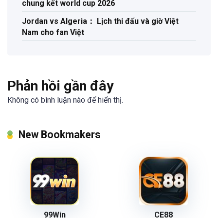
chung kết world cup 2026
Jordan vs Algeria： Lịch thi đấu và giờ Việt
Nam cho fan Việt
Phản hồi gần đây
Không có bình luận nào để hiển thị.
New Bookmakers
99Win
CE88