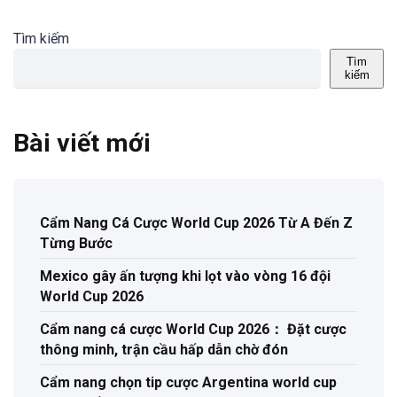
Tìm kiếm
Tìm
kiếm
Bài viết mới
Cẩm Nang Cá Cược World Cup 2026 Từ A Đến Z
Từng Bước
Mexico gây ấn tượng khi lọt vào vòng 16 đội
World Cup 2026
Cẩm nang cá cược World Cup 2026： Đặt cược
thông minh, trận cầu hấp dẫn chờ đón
Cẩm nang chọn tip cược Argentina world cup