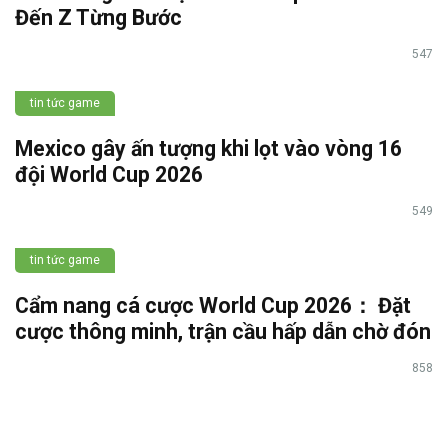
Đến Z Từng Bước
547
tin tức game
Mexico gây ấn tượng khi lọt vào vòng 16
đội World Cup 2026
549
tin tức game
Cẩm nang cá cược World Cup 2026： Đặt
cược thông minh, trận cầu hấp dẫn chờ đón
858