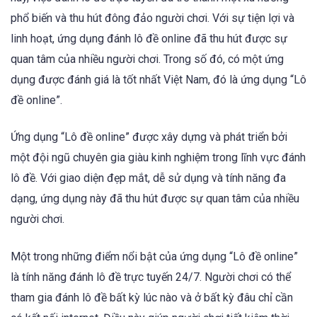
phổ biến và thu hút đông đảo người chơi. Với sự tiện lợi và
linh hoạt, ứng dụng đánh lô đề online đã thu hút được sự
quan tâm của nhiều người chơi. Trong số đó, có một ứng
dụng được đánh giá là tốt nhất Việt Nam, đó là ứng dụng “Lô
đề online”.
Ứng dụng “Lô đề online” được xây dựng và phát triển bởi
một đội ngũ chuyên gia giàu kinh nghiệm trong lĩnh vực đánh
lô đề. Với giao diện đẹp mắt, dễ sử dụng và tính năng đa
dạng, ứng dụng này đã thu hút được sự quan tâm của nhiều
người chơi.
Một trong những điểm nổi bật của ứng dụng “Lô đề online”
là tính năng đánh lô đề trực tuyến 24/7. Người chơi có thể
tham gia đánh lô đề bất kỳ lúc nào và ở bất kỳ đâu chỉ cần