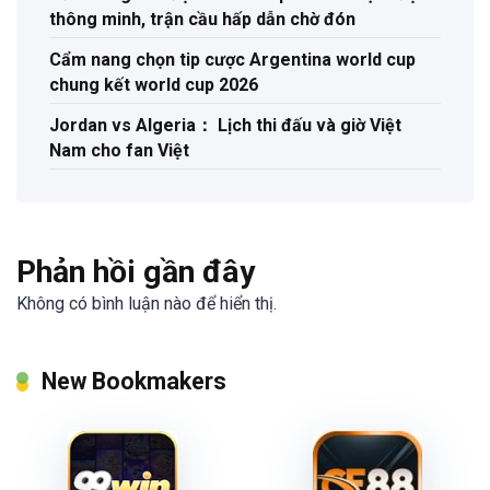
thông minh, trận cầu hấp dẫn chờ đón
Cẩm nang chọn tip cược Argentina world cup
chung kết world cup 2026
Jordan vs Algeria： Lịch thi đấu và giờ Việt
Nam cho fan Việt
Phản hồi gần đây
Không có bình luận nào để hiển thị.
New Bookmakers