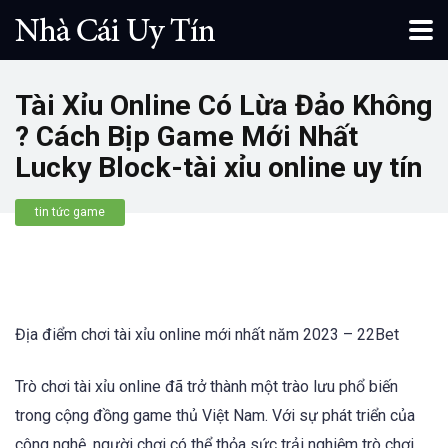
Tài Xỉu Online Có Lừa Đảo Không
? Cách Bịp Game Mới Nhất
Lucky Block-tài xỉu online uy tín
tin tức game
Địa điểm chơi tài xỉu online mới nhất năm 2023 – 22Bet
Trò chơi tài xỉu online đã trở thành một trào lưu phổ biến
trong cộng đồng game thủ Việt Nam. Với sự phát triển của
công nghệ, người chơi có thể thỏa sức trải nghiệm trò chơi