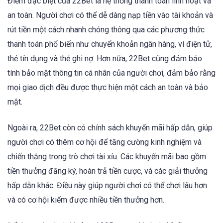
Điểm đặc biệt của 22Bet là hệ thống thanh toán linh hoạt và
an toàn. Người chơi có thể dễ dàng nạp tiền vào tài khoản và
rút tiền một cách nhanh chóng thông qua các phương thức
thanh toán phổ biến như chuyển khoản ngân hàng, ví điện tử,
thẻ tín dụng và thẻ ghi nợ. Hơn nữa, 22Bet cũng đảm bảo
tính bảo mật thông tin cá nhân của người chơi, đảm bảo rằng
mọi giao dịch đều được thực hiện một cách an toàn và bảo
mật.
Ngoài ra, 22Bet còn có chính sách khuyến mãi hấp dẫn, giúp
người chơi có thêm cơ hội để tăng cường kinh nghiệm và
chiến thắng trong trò chơi tài xỉu. Các khuyến mãi bao gồm
tiền thưởng đăng ký, hoàn trả tiền cược, và các giải thưởng
hấp dẫn khác. Điều này giúp người chơi có thể chơi lâu hơn
và có cơ hội kiếm được nhiều tiền thưởng hơn.