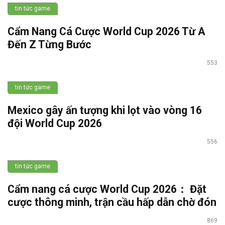
tin tức game
Cẩm Nang Cá Cược World Cup 2026 Từ A
Đến Z Từng Bước
553
tin tức game
Mexico gây ấn tượng khi lọt vào vòng 16
đội World Cup 2026
556
tin tức game
Cẩm nang cá cược World Cup 2026： Đặt
cược thông minh, trận cầu hấp dẫn chờ đón
869