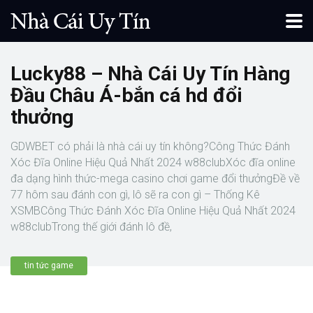
Lucky88 – Nhà Cái Uy Tín Hàng
Đầu Châu Á-bắn cá hd đổi
thưởng
GDWBET có phải là nhà cái uy tín không?Công Thức Đánh
Xóc Đĩa Online Hiệu Quả Nhất 2024 w88clubXóc đĩa online
đa dạng hình thức-mega casino chơi game đổi thưởngĐề về
77 hôm sau đánh con gì, lô sẽ ra con gì – Thống Kê
XSMBCông Thức Đánh Xóc Đĩa Online Hiệu Quả Nhất 2024
w88clubTrong thế giới đánh lô đề,
tin tức game