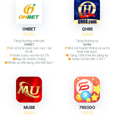
ONBET
QH88
Tặng thưởng miễn phí
Tặng thưởng tại
ONBET
QH88
Xổ số tỷ lệ cược cực cao 1 ăn
Nhà cái truyền thống và uy tín
99.9k.
nhất Việt Nam.
Hoàn cược cao lên tới 2%
Tặng 150k free khi đăng ký.
Nạp rút nhanh chóng
Hoàn trả lên đến 3.3%！
Nhiều ưu đãi đang chờ đón bạn !
MU88
79SODO