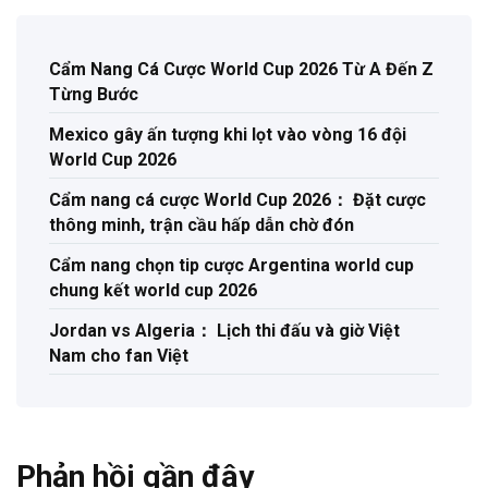
Cẩm Nang Cá Cược World Cup 2026 Từ A Đến Z
Từng Bước
Mexico gây ấn tượng khi lọt vào vòng 16 đội
World Cup 2026
Cẩm nang cá cược World Cup 2026： Đặt cược
thông minh, trận cầu hấp dẫn chờ đón
Cẩm nang chọn tip cược Argentina world cup
chung kết world cup 2026
Jordan vs Algeria： Lịch thi đấu và giờ Việt
Nam cho fan Việt
Phản hồi gần đây