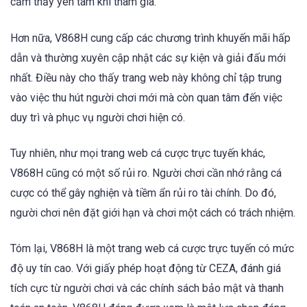
cảm thấy yên tâm khi tham gia.
Hơn nữa, V868H cung cấp các chương trình khuyến mãi hấp
dẫn và thường xuyên cập nhật các sự kiện và giải đấu mới
nhất. Điều này cho thấy trang web này không chỉ tập trung
vào việc thu hút người chơi mới mà còn quan tâm đến việc
duy trì và phục vụ người chơi hiện có.
Tuy nhiên, như mọi trang web cá cược trực tuyến khác,
V868H cũng có một số rủi ro. Người chơi cần nhớ rằng cá
cược có thể gây nghiện và tiềm ẩn rủi ro tài chính. Do đó,
người chơi nên đặt giới hạn và chơi một cách có trách nhiệm.
Tóm lại, V868H là một trang web cá cược trực tuyến có mức
độ uy tín cao. Với giấy phép hoạt động từ CEZA, đánh giá
tích cực từ người chơi và các chính sách bảo mật và thanh