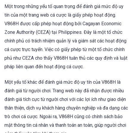
Một trong những yếu tố quan trọng để đánh giá mức độ uy
tín của một trang web cá cược là giấy phép hoạt động.
V868H được cấp phép hoạt động bởi Cagayan Economic
Zone Authority (CEZA) tại Philippines. Đây là một tổ chức
chính phủ có trách nhiệm quản lý và giám sát các hoạt động
cá cược trực tuyến. Việc có giấy phép từ một tổ chức chính
phủ như CEZA cho thấy V868H tuân thủ các quy định và luật
pháp liên quan đến hoạt động cá cược.
Một yếu tố khác để đánh giá mức độ uy tín của V868H là
đánh giá từ người chơi. Trang web này đã nhận được nhiều
đánh giá tích cực từ người chơi với các lợi ích như giao diện
thân thiện, dịch vụ khách hàng chuyên nghiệp và đa dạng các
trò chơi cá cược. Ngoài ra, V868H cũng có chính sách bảo
mật thông tin cá nhân và thanh toán an toàn, giúp người chơi