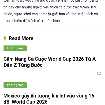
toán an toàn, V868H đáng được xem là một lựa chọn đáng
tin cậy cho những người yêu thích cá cược trực tuyến. Tuy
nhiên, người chơi cần nhớ đặt giới hạn và chơi một cách có
trách nhiệm để tránh rủi ro tài chính.
Read More
tin tức game
Cẩm Nang Cá Cược World Cup 2026 Từ A
Đến Z Từng Bước
520
tin tức game
Mexico gây ấn tượng khi lọt vào vòng 16
đội World Cup 2026