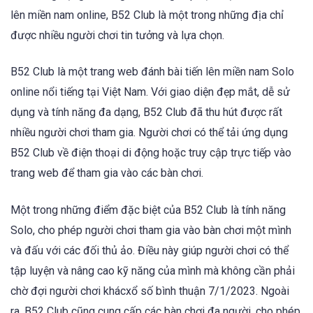
lên miền nam online, B52 Club là một trong những địa chỉ
được nhiều người chơi tin tưởng và lựa chọn.
B52 Club là một trang web đánh bài tiến lên miền nam Solo
online nổi tiếng tại Việt Nam. Với giao diện đẹp mắt, dễ sử
dụng và tính năng đa dạng, B52 Club đã thu hút được rất
nhiều người chơi tham gia. Người chơi có thể tải ứng dụng
B52 Club về điện thoại di động hoặc truy cập trực tiếp vào
trang web để tham gia vào các bàn chơi.
Một trong những điểm đặc biệt của B52 Club là tính năng
Solo, cho phép người chơi tham gia vào bàn chơi một mình
và đấu với các đối thủ ảo. Điều này giúp người chơi có thể
tập luyện và nâng cao kỹ năng của mình mà không cần phải
chờ đợi người chơi khácxổ số bình thuận 7/1/2023. Ngoài
ra, B52 Club cũng cung cấp các bàn chơi đa người, cho phép