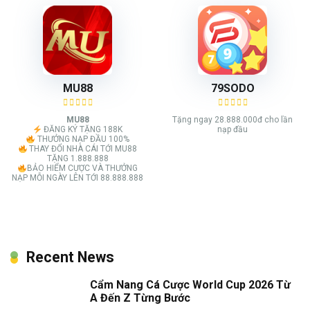
MU88
79SODO
MU88
Tặng ngay 28.888.000đ cho lần
ĐĂNG KÝ TẶNG 188K
nạp đầu
THƯỞNG NẠP ĐẦU 100%
THAY ĐỔI NHÀ CÁI TỚI MU88
TẶNG 1.888.888
BẢO HIỂM CƯỢC VÀ THƯỞNG
NẠP MỖI NGÀY LÊN TỚI 88.888.888
Recent News
Cẩm Nang Cá Cược World Cup 2026 Từ
A Đến Z Từng Bước