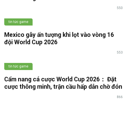
550
tin tức game
Mexico gây ấn tượng khi lọt vào vòng 16
đội World Cup 2026
553
tin tức game
Cẩm nang cá cược World Cup 2026： Đặt
cược thông minh, trận cầu hấp dẫn chờ đón
866