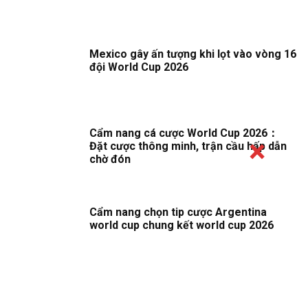
Mexico gây ấn tượng khi lọt vào vòng 16
đội World Cup 2026
Cẩm nang cá cược World Cup 2026：
Đặt cược thông minh, trận cầu hấp dẫn
chờ đón
Cẩm nang chọn tip cược Argentina
world cup chung kết world cup 2026