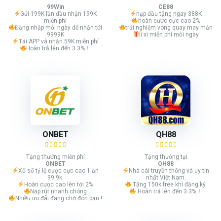
99Win
CE88
Gửi 199K lần đầu nhận 199K
nạp đầu tặng ngay 388K
miễn phí
hoàn cược cực cao 2%
Đăng nhập mỗi ngày để nhận tới
trải nghiệm vòng quay may mắn
9999K
lì xì miễn phí mỗi ngày
Tải APP và nhận 59K miễn phí
Hoàn trả lên đến 3.3%！
ONBET
QH88
Tặng thưởng miễn phí
Tặng thưởng tại
ONBET
QH88
Xổ số tỷ lệ cược cực cao 1 ăn
Nhà cái truyền thống và uy tín
99.9k.
nhất Việt Nam.
Hoàn cược cao lên tới 2%
Tặng 150k free khi đăng ký.
Nạp rút nhanh chóng
Hoàn trả lên đến 3.3%！
Nhiều ưu đãi đang chờ đón bạn !