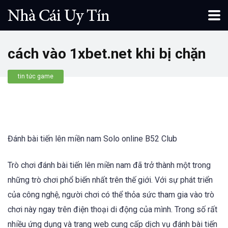
cách vào 1xbet.net khi bị chặn
tin tức game
Đánh bài tiến lên miền nam Solo online B52 Club
Trò chơi đánh bài tiến lên miền nam đã trở thành một trong
những trò chơi phổ biến nhất trên thế giới. Với sự phát triển
của công nghệ, người chơi có thể thỏa sức tham gia vào trò
chơi này ngay trên điện thoại di động của mình. Trong số rất
nhiều ứng dụng và trang web cung cấp dịch vụ đánh bài tiến