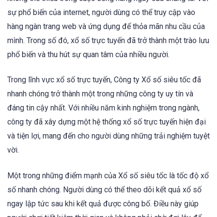
sự phổ biến của internet, người dùng có thể truy cập vào
hàng ngàn trang web và ứng dụng để thỏa mãn nhu cầu của
mình. Trong số đó, xổ số trực tuyến đã trở thành một trào lưu
phổ biến và thu hút sự quan tâm của nhiều người.
Trong lĩnh vực xổ số trực tuyến, Công ty Xổ số siêu tốc đã
nhanh chóng trở thành một trong những công ty uy tín và
đáng tin cậy nhất. Với nhiều năm kinh nghiệm trong ngành,
công ty đã xây dựng một hệ thống xổ số trực tuyến hiện đại
và tiện lợi, mang đến cho người dùng những trải nghiệm tuyệt
vời.
Một trong những điểm mạnh của Xổ số siêu tốc là tốc độ xổ
số nhanh chóng. Người dùng có thể theo dõi kết quả xổ số
ngay lập tức sau khi kết quả được công bố. Điều này giúp