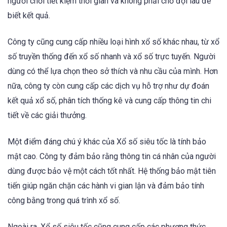
người chơi tiết kiệm thời gian và không phải chờ đợi lâu để
biết kết quả.
Công ty cũng cung cấp nhiều loại hình xổ số khác nhau, từ xổ
số truyền thống đến xổ số nhanh và xổ số trực tuyến. Người
dùng có thể lựa chọn theo sở thích và nhu cầu của mình. Hơn
nữa, công ty còn cung cấp các dịch vụ hỗ trợ như dự đoán
kết quả xổ số, phân tích thống kê và cung cấp thông tin chi
tiết về các giải thưởng.
Một điểm đáng chú ý khác của Xổ số siêu tốc là tính bảo
mật cao. Công ty đảm bảo rằng thông tin cá nhân của người
dùng được bảo vệ một cách tốt nhất. Hệ thống bảo mật tiên
tiến giúp ngăn chặn các hành vi gian lận và đảm bảo tính
công bằng trong quá trình xổ số.
Ngoài ra, Xổ số siêu tốc cũng cung cấp các phương thức