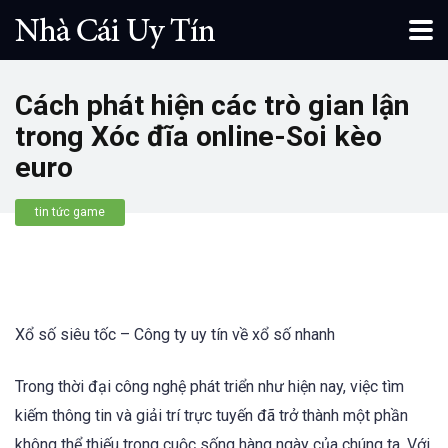
Cách phát hiện các trò gian lận
trong Xóc đĩa online-Soi kèo
euro
tin tức game
Xổ số siêu tốc – Công ty uy tín về xổ số nhanh
Trong thời đại công nghệ phát triển như hiện nay, việc tìm
kiếm thông tin và giải trí trực tuyến đã trở thành một phần
không thể thiếu trong cuộc sống hàng ngày của chúng ta. Với